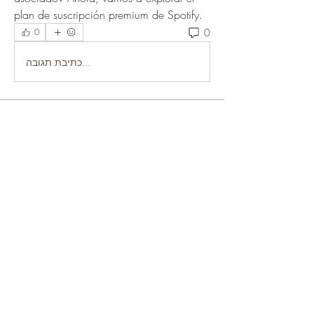
plan de suscripción premium de Spotify.
0
0
כתיבת תגובה...
About
Welcome to the group! You can connect
with other members, ge
...
Read more
Members
Heil Krone
Follow
ronnie trump
Follow
j
Follow
j
Rizza Kamelia
Follow