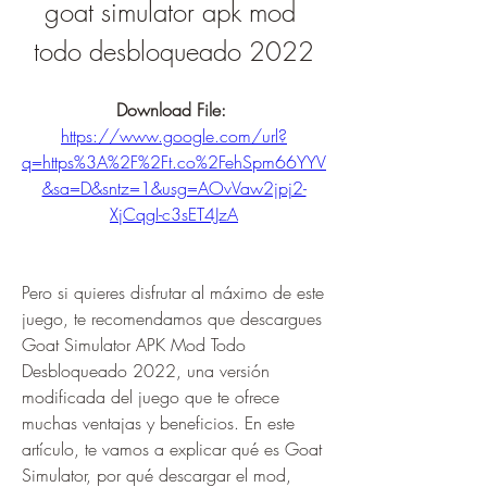
goat simulator apk mod 
todo desbloqueado 2022
Download File: 
https://www.google.com/url?
q=https%3A%2F%2Ft.co%2FehSpm66YYV
&sa=D&sntz=1&usg=AOvVaw2jpj2-
XjCqgI-c3sET4JzA
Pero si quieres disfrutar al máximo de este 
juego, te recomendamos que descargues 
Goat Simulator APK Mod Todo 
Desbloqueado 2022, una versión 
modificada del juego que te ofrece 
muchas ventajas y beneficios. En este 
artículo, te vamos a explicar qué es Goat 
Simulator, por qué descargar el mod, 