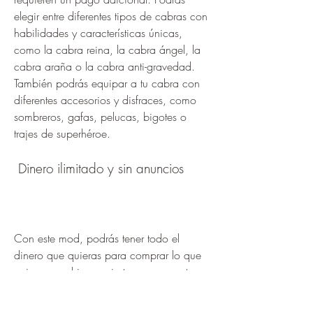
elegir entre diferentes tipos de cabras con 
habilidades y características únicas, 
como la cabra reina, la cabra ángel, la 
cabra araña o la cabra anti-gravedad. 
También podrás equipar a tu cabra con 
diferentes accesorios y disfraces, como 
sombreros, gafas, pelucas, bigotes o 
trajes de superhéroe.
 Dinero ilimitado y sin anuncios
Con este mod, podrás tener todo el 
dinero que quieras para comprar lo que 
quieras en el juego sin tener que gastar 
dinero real ni ver anuncios molestos. 
Podrás comprar todas las mejoras, todos 