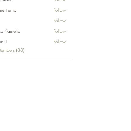
nie trump
Follow
Follow
za Kamelia
Follow
unj1
Follow
Members (88)