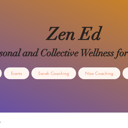
Zen Ed
sonal and Collective Wellness 
Events
Sarah Coaching
Nisa Coaching
p