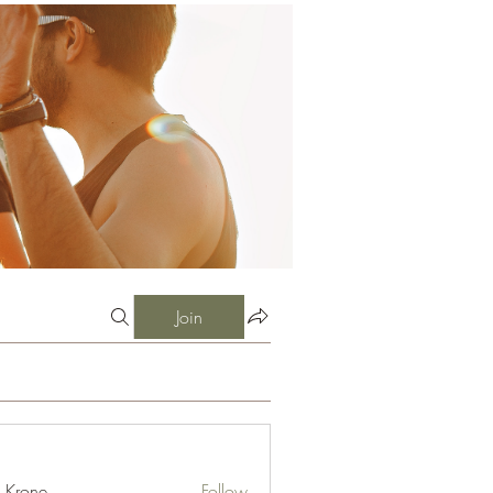
Join
l Krone
Follow