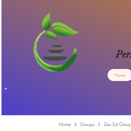
Per
Home
Home
Groups
Zen Ed Grou